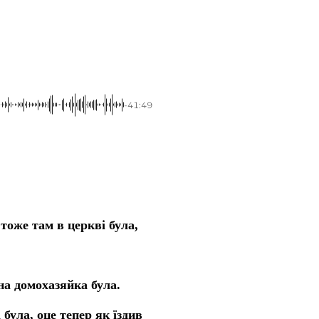
-41:49
тоже там в церкві була,
на домохазяйка була.
була, оце тепер як їздив