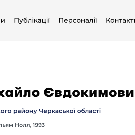
си
Публікації
Персоналії
Контакт
хайло Євдокимович,
ого району Черкаської області
ільям Нолл, 1993