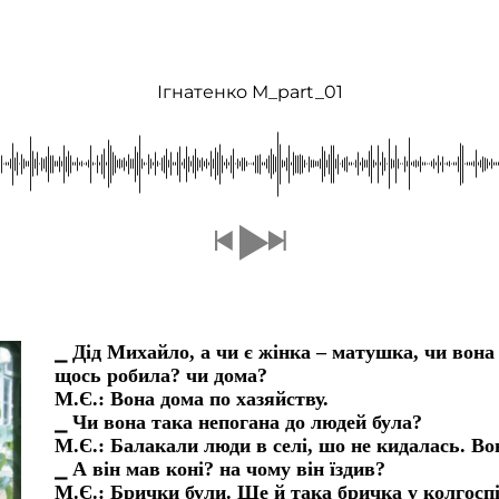
Ігнатенко М_part_01
⎯ Дід Михайло, а чи є жінка – матушка, чи вона 
щось робила? чи дома?
М.Є.: Вона дома по хазяйству.
⎯ Чи вона така непогана до людей була?
М.Є.: Балакали люди в селі, шо не кидалась. Во
⎯ А він мав коні? на чому він їздив?
М.Є.: Брички були. Ше й така бричка у колгоспі 