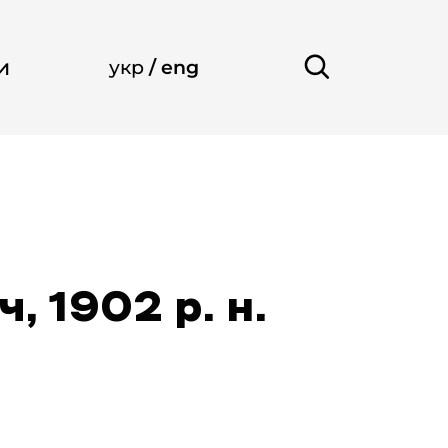
и
укр
/
eng
 1902 р. н.