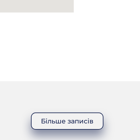
 із скирти. А ті голови, шо
аю! А він каже, той чоловік
ув, шо не скошують. А той в
в бричку! Та били, били! Та
 в селі дехто не знає, а я
 тоді взяли та вкинули на
ь, а отут те, шо вставать
вони сидять. Везуть. А я,
 таке? Шо сидять і
к, це недавно вмер, ото два
бачив, шо то повезли? Кажу
зли. Ходи подивимся. Ні,
 на роботу, не хочу. А він
чив? ⎯ Бачив! ⎯ А хто? ⎯
ам, каже, та ото били-били,
була на степу. А там кухарка
и знесли цього чоловіка, бо
руки та за ноги, та вони його
Більше записів
ажу, тоді подивлюся. Та я
ак під столом, і босий же, і
 оце так отакого трудягу, і