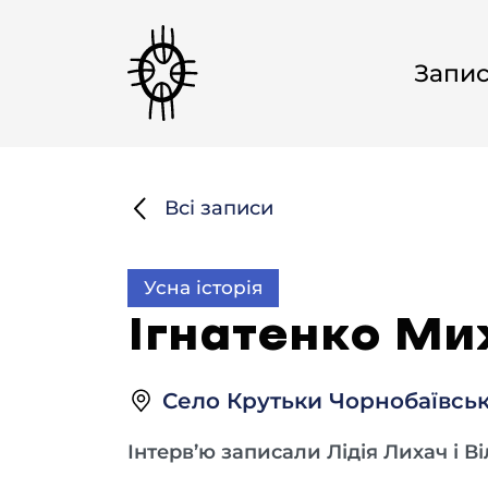
Запи
Всі записи
Усна історія
Ігнатенко Ми
Село Крутьки Чорнобаївськ
Інтерв’ю записали Лідія Лихач і В