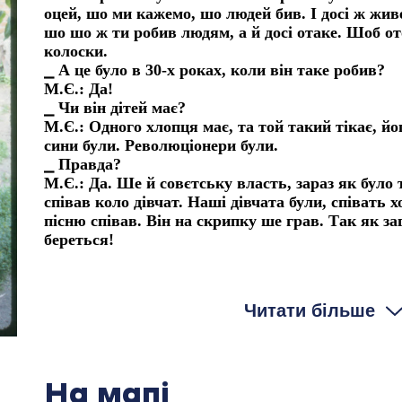
оцей, шо ми кажемо, шо людей бив. І досі ж живе
шо шо ж ти робив людям, а й досі отаке. Шоб от
колоски.
⎯ А це було в 30-х роках, коли він таке робив?
М.Є.: Да!
⎯ Чи він дітей має?
М.Є.: Одного хлопця має, та той такий тікає, йог
сини були. Революціонери були.
⎯ Правда?
М.Є.: Да. Ше й совєтську власть, зараз як було т
співав коло дівчат. Наші дівчата були, співать х
пісню співав. Він на скрипку ше грав. Так як за
береться!
⎯ Син його? А що вони хотіли?
М.Є.: А того сина тоже забрали, та й усе.
⎯ У 37-му забрали?
Читати більше
М.Є.: Ше попереду, Жорж він був. А той Микола
Бо він співав ції пісні.
⎯ Революційні чи українські?
М.Є.: “Ще не вмерла України ні слава, ні воля”.
На мапі