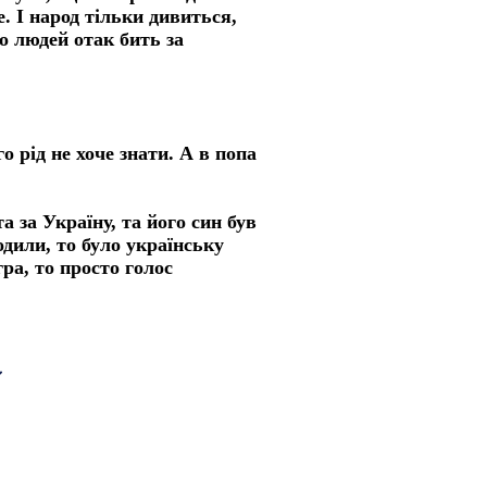
. І народ тільки дивиться,
о людей отак бить за
о рід не хоче знати. А в попа
а за Україну, та його син був
одили, то було українську
гра, то просто голос
 був. То Миколу і забрали.