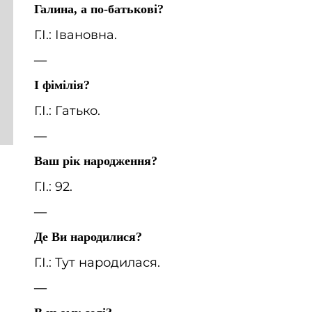
Галина, а по-батькові?
Г.І.: Івановна.
—
І фімілія?
Г.І.: Гатько.
—
Ваш рік народження?
Г.І.: 92.
—
Де Ви народилися?
Г.І.: Тут народилася.
—