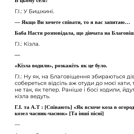
В цьому селі?
Г.І.: У Бишкині.
— Якщо Ви хочете співати, то я вас запитаю…
Баба Настя розповідала, що дівчата на Благов
Г.І.: Кізла.
—
«Кізла водили», розкажіть як це було.
Г.І.: Ну як, на Благовіщення збираються ді
собереться відсіль аж отуди до моєї хати, 
не так, як тепер. Раніше і босі ходили, йд
кізла ведуть.
Г.І. та А.Т : [Співають] «Як всхоче коза в огоро
козел часник-часнок» [Та інші пісні]
—