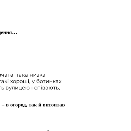
іщення…
вчата, така низка
такі хороші, у ботинках,
уть вулицею і співають,
д – в огород, так й витоптав