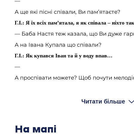
—
А ще які пісні співали, Ви пам’ятаєте?
Г.І.: Я їх всіх пам’ятала, я як співала – ніхто так
— Баба Настя теж казала, що Ви дуже гар
А на Івана Купала що співали?
Г.І.: Як купався Іван та й у воду впав…
—
А проспівати можете? Щоб почути мелоді
Г.І.: Таких пісень… [Співає «Ой за гори Кремінн
шанували це все.
Читати більше
— Бабо Галю, скільки у Ваших батьків бул
Г.І.: У моїх батьків… Та було багацько, дев’ятер
— Скільки було землі в батька?
На мапі