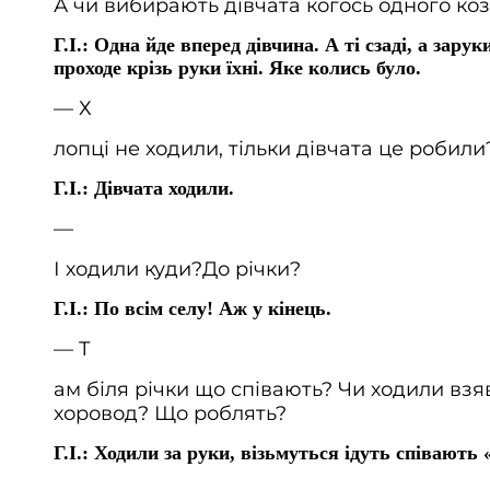
А чи вибирають дівчата когось одного коз
Г.І.: Одна йде вперед дівчина. А ті сзаді, а зару
проходе крізь руки їхні. Яке колись було.
— Х
лопці не ходили, тільки дівчата це робили
Г.І.: Дівчата ходили.
—
І ходили куди?До річки?
Г.І.: По всім селу! Аж у кінець.
— Т
ам біля річки що співають? Чи ходили взя
хоровод? Що роблять?
Г.І.: Ходили за руки, візьмуться ідуть співають 