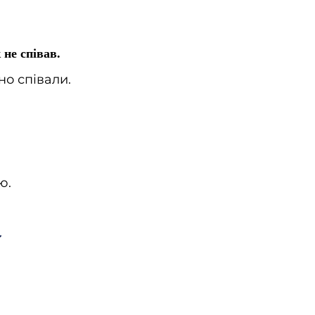
 не співав.
но співали.
ю.
ої»], оце саме главне, люди
о дітей?
о, а осталося четверо.