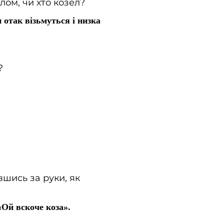
лом, чи хто козел?
ки отак візьмуться і низка
?
вшись за руки, як
«Ой вскоче коза».