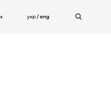
и
укр
/
eng