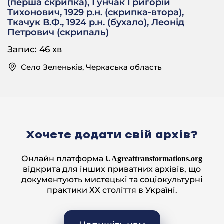
(перша скрипка), Гунчак Григорій
та в мене діл змазаний. Оце Троїця завтра, мати
Тихонович, 1929 р.н. (скрипка-втора),
помажуть.
Ткачук В.Ф., 1924 р.н. (бухало), Леонід
Петрович (скрипаль)
– І ви плакали, й це казали?
– Приказувала ж – ой, мамонька моя, як я ж буду
Запис: 46 хв
сама? Заховала ту матір, не піду в хату. Не хочу. Та
Село Зеленьків, Черкаська область
тут Санька ходила до мене ночувать. Ану, ше шо?
Хочете додати свій архів?
Онлайн платформа
UAgreattransformations.org
відкрита для інших приватних архівів, що
документують мистецькі та соціокультурні
практики ХХ століття в Україні.