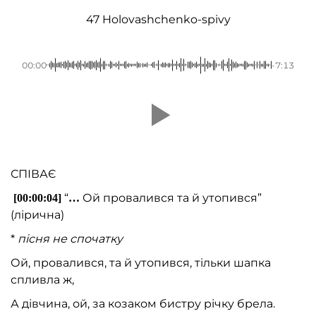
47 Holovashchenko-spivy
00:00
-7:13
СПІВАЄ
“
Ой провалився та й утопився”
[00:00:04]
…
(лірична)
*
пісня не спочатку
Ой, провалився, та й утопився, тільки шапка
спливла ж,
А дівчина, ой, за козаком бистру річку брела.