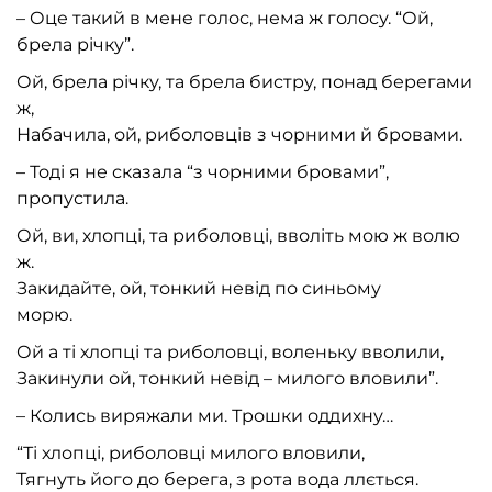
– Оце такий в мене голос, нема ж голосу. “Ой,
брела річку”.
Ой, брела річку, та брела бистру, понад берегами
ж,
Набачила, ой, риболовців з чорними й бровами.
– Тоді я не сказала “з чорними бровами”,
пропустила.
Ой, ви, хлопці, та риболовці, вволіть мою ж волю
ж.
Закидайте, ой, тонкий невід по синьому
морю.
Ой а ті хлопці та риболовці, воленьку вволили,
Закинули ой, тонкий невід – милого вловили”.
– Колись виряжали ми. Трошки оддихну…
“Ті хлопці, риболовці милого вловили,
Тягнуть його до берега, з рота вода ллється.