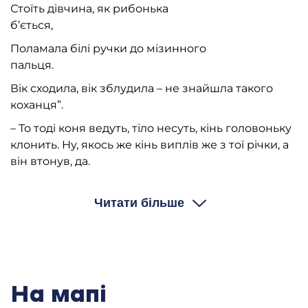
Стоїть дівчина, як рибонька
б’ється,
Поламала білі ручки до мізинного
пальця.
Вік сходила, вік зблудила – не знайшла такого
коханця”.
– То тоді коня ведуть, тіло несуть, кінь головоньку
клонить. Ну, якось же кінь виплів же з тої річки, а
він втонув, да.
СПІВАЄ
Читати більше
“Ой, коня ведуть, а тіло несуть,
Кінь головоньку клонить.
А дівчина білі ручки ломить”.
.
Вік сходила, вік зблудила – не знайшла такого
На мапі
коханця”