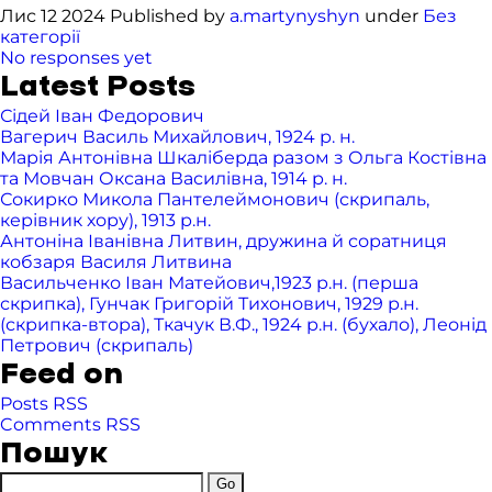
Лис 12 2024 Published by
a.martynyshyn
under
Без
категорії
No responses yet
Latest Posts
Сідей Іван Федорович
Вагерич Василь Михайлович, 1924 р. н.
Марія Антонівна Шкаліберда разом з Ольга Костівна
та Мовчан Оксана Василівна, 1914 р. н.
Сокирко Микола Пантелеймонович (скрипаль,
керівник хору), 1913 р.н.
Антоніна Іванівна Литвин, дружина й соратниця
кобзаря Василя Литвина
Васильченко Іван Матейович,1923 р.н. (перша
скрипка), Гунчак Григорій Тихонович, 1929 р.н.
(скрипка-втора), Ткачук В.Ф., 1924 р.н. (бухало), Леонід
Петрович (скрипаль)
Feed on
Posts RSS
Comments RSS
Пошук