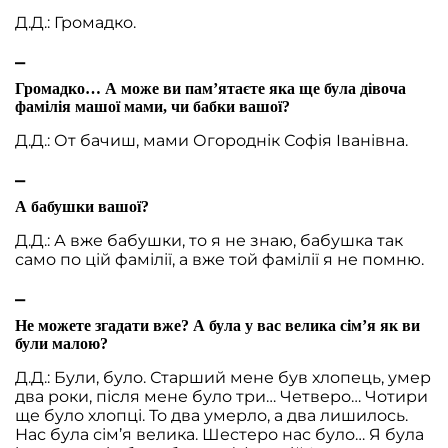
Д.Д.: Громадко.
⎯
Громадко… А може ви пам’ятаєте яка ще була дівоча
фамілія машої мами, чи бабки вашої?
Д.Д.: От бачиш, мами Огороднік Софія Іванівна.
⎯
А бабушки вашої?
Д.Д.: А вже бабушки, то я не знаю, бабушка так
само по цій фамілії, а вже той фамілії я не помню.
⎯
Не можете згадати вже? А була у вас велика сім’я як ви
були малою?
Д.Д.: Були, було. Старший мене був хлопець, умер
два роки, після мене було три… Четверо… Чотири
ще було хлопці. То два умерло, а два лишилось.
Нас була сім’я велика. Шестеро нас було… Я була