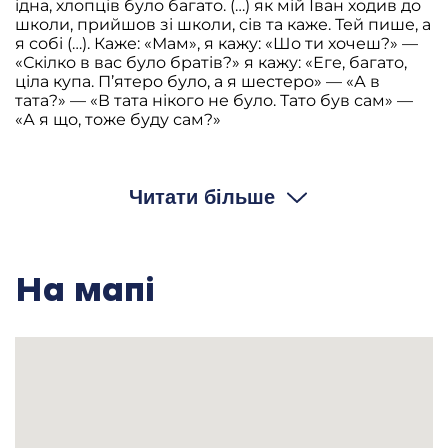
ідна, хлопців було багато. (…) як мій Іван ходив до
школи, прийшов зі школи, сів та каже. Тей пише, а
я собі (…). Каже: «Мам», я кажу: «Шо ти хочеш?» —
«Скілко в вас було братів?» я кажу: «Еге, багато,
ціла купа. П’ятеро було, а я шестеро» — «А в
тата?» — «В тата нікого не було. Тато був сам» —
«А я що, тоже буду сам?»
Д.Д.: Приїхали… Мами не було дома, нас троє. Мама
пішла за річку, це називається до рідної тітки прати
шмаття помагати, оце тако Пилипівка. Не так як це, з
Читати більше
осені ще. Тата не було вдома, не знаю де тато був, що
приїхали, зібрали подерті горшки. Шо по смітниках,
понімаєш, на сани склали ці діти, і привезли до (…) де
Іван Іванович зараз жиє. Зразу до (…) до другої хати, це
вже нас викинули (…) посібні ці діти. Привезли до (…), до
На мапі
другої хати, хата холодна, голодна. Нічо не (…) тіко діти
привезли. Ну зачали вони палити вже в тій хаті. Чого —
я не помню. Зачали палити. Хата сира, зробився дух
сирость, всі діти позагорали. По (…) вони недобриє. То ми
там якось тако, не довгий час ми там жили. Звідти, не
знаю яким чином, но перебралися ми до другої хати,
старенької. Ще тато був дома, ше дома. Це ж за ці
колгоспи (…).