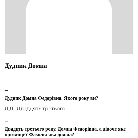
Дудник Домна
⎯
Дудник Домна Федорівна. Якого року ви?
Д.Д.: Двадцять третього.
⎯
Двадцть третього року. Домна Федорівна, а дівоче яке
прізвище? Фамілія яка дівоча?