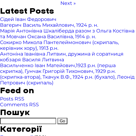
Next »
Latest Posts
Сідей Іван Федорович
Вагерич Василь Михайлович, 1924 р. н.
Марія Антонівна Шкаліберда разом з Ольга Костівна
та Мовчан Оксана Василівна, 1914 р. н.
Сокирко Микола Пантелеймонович (скрипаль,
керівник хору), 1913 р.н.
Антоніна Іванівна Литвин, дружина й соратниця
кобзаря Василя Литвина
Васильченко Іван Матейович,1923 р.н. (перша
скрипка), Гунчак Григорій Тихонович, 1929 р.н.
(скрипка-втора), Ткачук В.Ф., 1924 р.н. (бухало), Леонід
Петрович (скрипаль)
Feed on
Posts RSS
Comments RSS
Пошук
Категорії