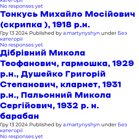
категорії
No responses yet
Тонкусь Михайло Мосійович
(скрипка ), 1918 р.н.
Гру 13 2024 Published by
a.martynyshyn
under
Без
категорії
No responses yet
Дібрівний Микола
Теофанович, гармошка, 1929
р.н., Душейко Григорій
Степанович, кларнет, 1931
р.н., Пальонний Микола
Сергійович, 1932 р. н.
барабан
Гру 13 2024 Published by
a.martynyshyn
under
Без
категорії
No responses yet