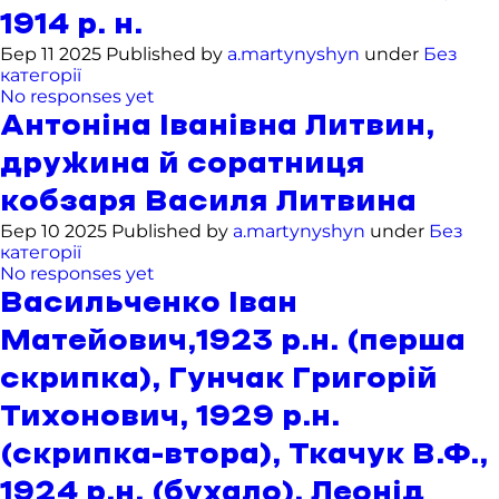
1914 р. н.
Бер 11 2025 Published by
a.martynyshyn
under
Без
категорії
No responses yet
Антоніна Іванівна Литвин,
дружина й соратниця
кобзаря Василя Литвина
Бер 10 2025 Published by
a.martynyshyn
under
Без
категорії
No responses yet
Васильченко Іван
Матейович,1923 р.н. (перша
скрипка), Гунчак Григорій
Тихонович, 1929 р.н.
(скрипка-втора), Ткачук В.Ф.,
1924 р.н. (бухало), Леонід