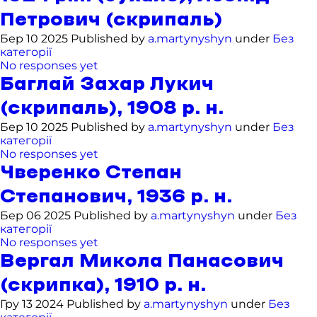
Петрович (скрипаль)
Бер 10 2025 Published by
a.martynyshyn
under
Без
категорії
No responses yet
Баглай Захар Лукич
(скрипаль), 1908 р. н.
Бер 10 2025 Published by
a.martynyshyn
under
Без
категорії
No responses yet
Чверенко Степан
Степанович, 1936 р. н.
Бер 06 2025 Published by
a.martynyshyn
under
Без
категорії
No responses yet
Вергал Микола Панасович
(скрипка), 1910 р. н.
Гру 13 2024 Published by
a.martynyshyn
under
Без