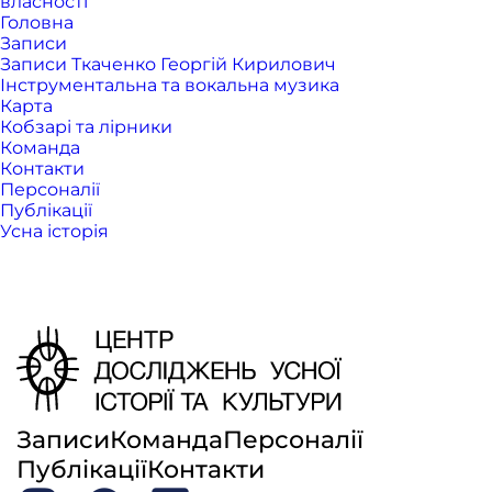
власності
Головна
Записи
Записи Ткаченко Георгій Кирилович
Інструментальна та вокальна музика
Карта
Кобзарі та лірники
Команда
Контакти
Персоналії
Публікації
Усна історія
Записи
Команда
Персоналії
Публікації
Контакти