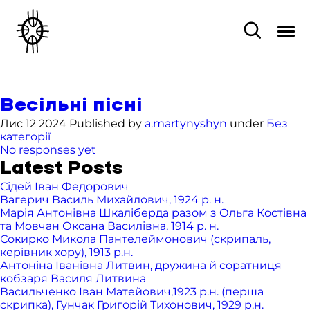
Весільні пісні
Лис 12 2024 Published by
a.martynyshyn
under
Без
категорії
No responses yet
Latest Posts
Сідей Іван Федорович
Вагерич Василь Михайлович, 1924 р. н.
Марія Антонівна Шкаліберда разом з Ольга Костівна
та Мовчан Оксана Василівна, 1914 р. н.
Сокирко Микола Пантелеймонович (скрипаль,
керівник хору), 1913 р.н.
Антоніна Іванівна Литвин, дружина й соратниця
кобзаря Василя Литвина
Васильченко Іван Матейович,1923 р.н. (перша
скрипка), Гунчак Григорій Тихонович, 1929 р.н.