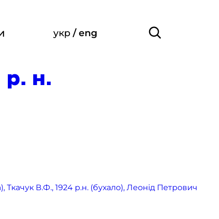
и
укр
/
eng
р. н.
 Ткачук В.Ф., 1924 р.н. (бухало), Леонід Петрович