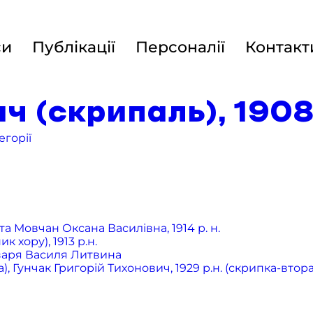
си
Публікації
Персоналії
Контакт
 (скрипаль), 1908 
егорії
а Мовчан Оксана Василівна, 1914 р. н.
хору), 1913 р.н.
бзаря Василя Литвина
 Гунчак Григорій Тихонович, 1929 р.н. (скрипка-втора),