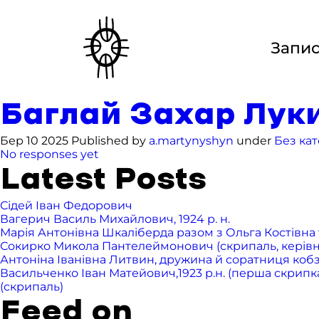
Запи
Баглай Захар Лукич
Бер 10 2025 Published by
a.martynyshyn
under
Без кат
No responses yet
Latest Posts
Сідей Іван Федорович
Вагерич Василь Михайлович, 1924 р. н.
Марія Антонівна Шкаліберда разом з Ольга Костівна т
Сокирко Микола Пантелеймонович (скрипаль, керівник 
Антоніна Іванівна Литвин, дружина й соратниця ко
Васильченко Іван Матейович,1923 р.н. (перша скрипка),
(скрипаль)
Feed on