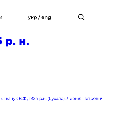
и
укр
/
eng
р. н.
 Ткачук В.Ф., 1924 р.н. (бухало), Леонід Петрович