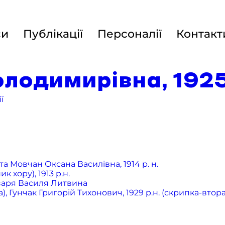
си
Публікації
Персоналії
Контакт
лодимирівна, 1925 
ї
а Мовчан Оксана Василівна, 1914 р. н.
хору), 1913 р.н.
бзаря Василя Литвина
 Гунчак Григорій Тихонович, 1929 р.н. (скрипка-втора),