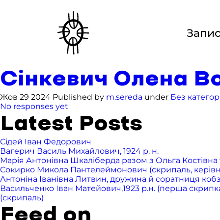
Запи
Сінкевич Олена Во
Жов 29 2024 Published by
m.sereda
under
Без категорі
No responses yet
Latest Posts
Сідей Іван Федорович
Вагерич Василь Михайлович, 1924 р. н.
Марія Антонівна Шкаліберда разом з Ольга Костівна т
Сокирко Микола Пантелеймонович (скрипаль, керівник 
Антоніна Іванівна Литвин, дружина й соратниця ко
Васильченко Іван Матейович,1923 р.н. (перша скрипка),
(скрипаль)
Feed on