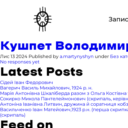
Запи
Кушпет Володимир 
Лис 13 2024 Published by
a.martynyshyn
under
Без кат
No responses yet
Latest Posts
Сідей Іван Федорович
Вагерич Василь Михайлович, 1924 р. н.
Марія Антонівна Шкаліберда разом з Ольга Костівна т
Сокирко Микола Пантелеймонович (скрипаль, керівник 
Антоніна Іванівна Литвин, дружина й соратниця ко
Васильченко Іван Матейович,1923 р.н. (перша скрипка),
(скрипаль)
Feed on