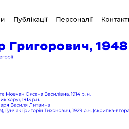
си
Публікації
Персоналії
Контакт
Григорович, 1948 
егорії
а Мовчан Оксана Василівна, 1914 р. н.
хору), 1913 р.н.
бзаря Василя Литвина
 Гунчак Григорій Тихонович, 1929 р.н. (скрипка-втора),