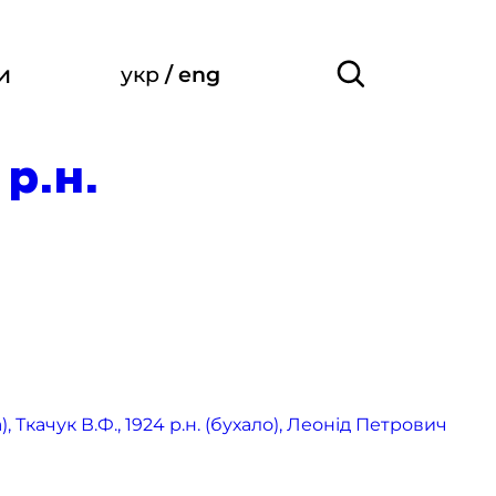
и
укр
/
eng
р.н.
 Ткачук В.Ф., 1924 р.н. (бухало), Леонід Петрович