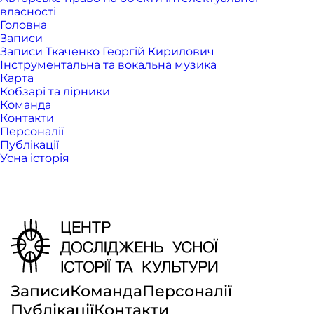
власності
Головна
Записи
Записи Ткаченко Георгій Кирилович
Інструментальна та вокальна музика
Карта
Кобзарі та лірники
Команда
Контакти
Персоналії
Публікації
Усна історія
Записи
Команда
Персоналії
Публікації
Контакти