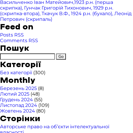
Васильченко Іван Матейович,1923 р.н. (перша
скрипка), Гунчак Григорій Тихонович, 1929 р.н.
(скрипка-втора), Ткачук В.Ф., 1924 р.н. (бухало), Леонід
Петрович (скрипаль)
Feed on
Posts RSS
Comments RSS
Пошук
Категорії
Без категорії
(300)
Monthly
Березень 2025
(8)
Лютий 2025
(48)
Грудень 2024
(55)
Листопад 2024
(109)
Жовтень 2024
(80)
Сторінки
Авторське право на об’єкти інтелектуальної
власності