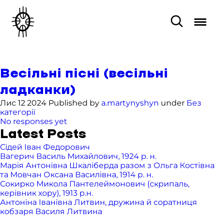
Весільні пісні (весільні
ладканки)
Лис 12 2024 Published by
a.martynyshyn
under
Без
категорії
No responses yet
Latest Posts
Сідей Іван Федорович
Вагерич Василь Михайлович, 1924 р. н.
Марія Антонівна Шкаліберда разом з Ольга Костівна
та Мовчан Оксана Василівна, 1914 р. н.
Сокирко Микола Пантелеймонович (скрипаль,
керівник хору), 1913 р.н.
Антоніна Іванівна Литвин, дружина й соратниця
кобзаря Василя Литвина