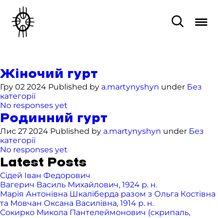
Жіночий гурт
Гру 02 2024 Published by
a.martynyshyn
under
Без
категорії
No responses yet
Родинний гурт
Лис 27 2024 Published by
a.martynyshyn
under
Без
категорії
No responses yet
Latest Posts
Сідей Іван Федорович
Вагерич Василь Михайлович, 1924 р. н.
Марія Антонівна Шкаліберда разом з Ольга Костівна
та Мовчан Оксана Василівна, 1914 р. н.
Сокирко Микола Пантелеймонович (скрипаль,