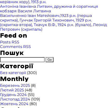
керівник хору), 1913 р.н.
Антоніна Іванівна Литвин, дружина й соратниця
кобзаря Василя Литвина
Васильченко Іван Матейович,1923 р.н. (перша
скрипка), Гунчак Григорій Тихонович, 1929 р.н.
(скрипка-втора), Ткачук В.Ф., 1924 р.н. (бухало), Леонід
Петрович (скрипаль)
Feed on
Posts RSS
Comments RSS
Пошук
Категорії
Без категорії
(300)
Monthly
Березень 2025
(8)
Лютий 2025
(48)
Грудень 2024
(55)
Листопад 2024
(109)
Жовтень 2024
(80)