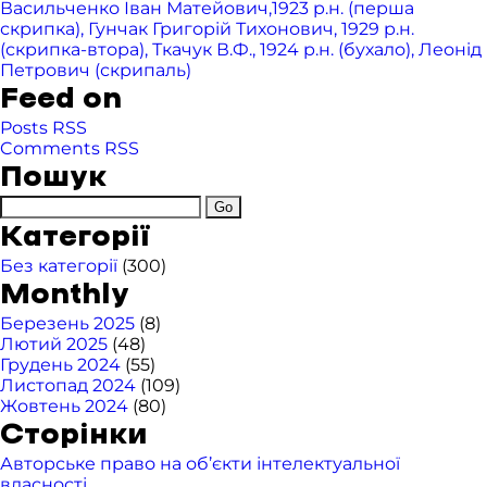
Васильченко Іван Матейович,1923 р.н. (перша
скрипка), Гунчак Григорій Тихонович, 1929 р.н.
(скрипка-втора), Ткачук В.Ф., 1924 р.н. (бухало), Леонід
Петрович (скрипаль)
Feed on
Posts RSS
Comments RSS
Пошук
Категорії
Без категорії
(300)
Monthly
Березень 2025
(8)
Лютий 2025
(48)
Грудень 2024
(55)
Листопад 2024
(109)
Жовтень 2024
(80)
Сторінки
Авторське право на об’єкти інтелектуальної
власності