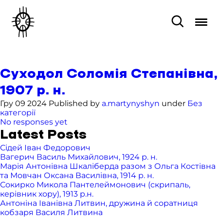
Суходол Соломія Степанівна,
1907 р. н.
Гру 09 2024 Published by
a.martynyshyn
under
Без
категорії
No responses yet
Latest Posts
Сідей Іван Федорович
Вагерич Василь Михайлович, 1924 р. н.
Марія Антонівна Шкаліберда разом з Ольга Костівна
та Мовчан Оксана Василівна, 1914 р. н.
Сокирко Микола Пантелеймонович (скрипаль,
керівник хору), 1913 р.н.
Антоніна Іванівна Литвин, дружина й соратниця
кобзаря Василя Литвина