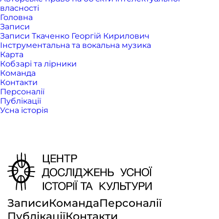
власності
Головна
Записи
Записи Ткаченко Георгій Кирилович
Інструментальна та вокальна музика
Карта
Кобзарі та лірники
Команда
Контакти
Персоналії
Публікації
Усна історія
Записи
Команда
Персоналії
Публікації
Контакти