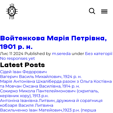
Войтенкова Марія Петрівна,
1901 р. н.
Лис 11 2024 Published by
m.sereda
under
Без категорії
No responses yet
Latest Posts
Сідей Іван Федорович
Вагерич Василь Михайлович, 1924 р. н.
Марія Антонівна Шкаліберда разом з Ольга Костівна
та Мовчан Оксана Василівна, 1914 р. н.
Сокирко Микола Пантелеймонович (скрипаль,
керівник хору), 1913 р.н.
Антоніна Іванівна Литвин, дружина й соратниця
кобзаря Василя Литвина
Васильченко Іван Матейович,1923 р.н. (перша