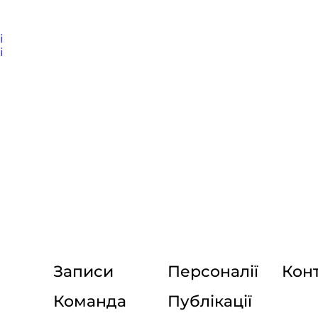
і
і
Записи
Персоналії
Кон
Команда
Публікації