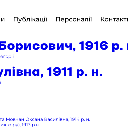
си
Публікації
Персоналії
Контакт
орисович, 1916 р. 
егорії
івна, 1911 р. н.
ї
а Мовчан Оксана Василівна, 1914 р. н.
хору), 1913 р.н.