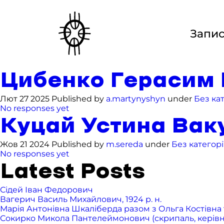
Запи
Цибенко Герасим Б
Лют 27 2025 Published by
a.martynyshyn
under
Без кат
No responses yet
Куцай Устина Вакул
Жов 21 2024 Published by
m.sereda
under
Без категорі
No responses yet
Latest Posts
Сідей Іван Федорович
Вагерич Василь Михайлович, 1924 р. н.
Марія Антонівна Шкаліберда разом з Ольга Костівна т
Сокирко Микола Пантелеймонович (скрипаль, керівник 