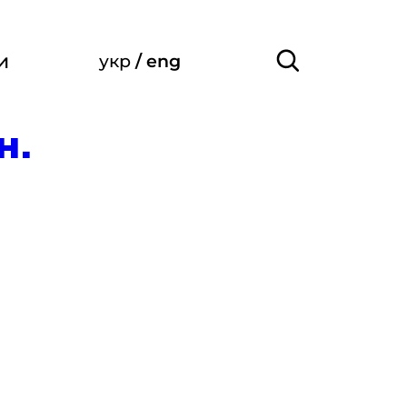
и
укр
/
eng
н.