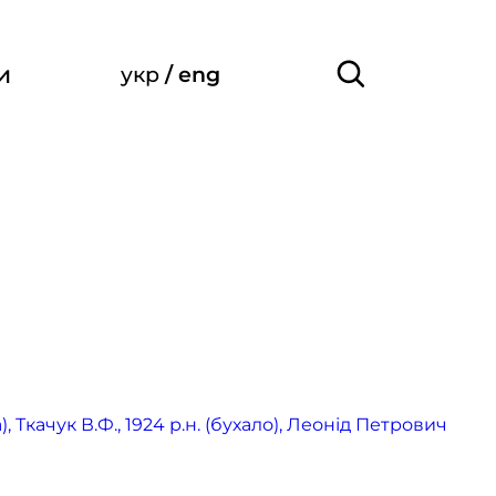
и
укр
/
eng
 Ткачук В.Ф., 1924 р.н. (бухало), Леонід Петрович