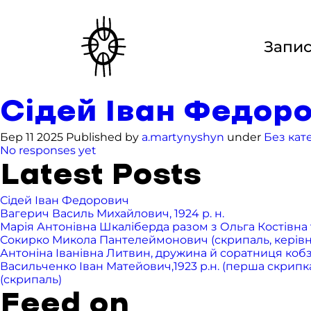
Запи
Сідей Іван Федор
Бер 11 2025 Published by
a.martynyshyn
under
Без кате
No responses yet
Latest Posts
Сідей Іван Федорович
Вагерич Василь Михайлович, 1924 р. н.
Марія Антонівна Шкаліберда разом з Ольга Костівна т
Сокирко Микола Пантелеймонович (скрипаль, керівник 
Антоніна Іванівна Литвин, дружина й соратниця ко
Васильченко Іван Матейович,1923 р.н. (перша скрипка),
(скрипаль)
Feed on