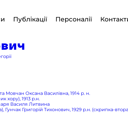
си
Публікації
Персоналії
Контакт
ович
горії
а Мовчан Оксана Василівна, 1914 р. н.
хору), 1913 р.н.
бзаря Василя Литвина
 Гунчак Григорій Тихонович, 1929 р.н. (скрипка-втора),