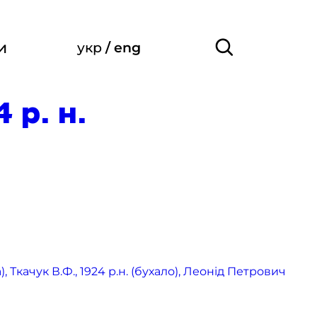
и
укр
/
eng
 р. н.
 Ткачук В.Ф., 1924 р.н. (бухало), Леонід Петрович