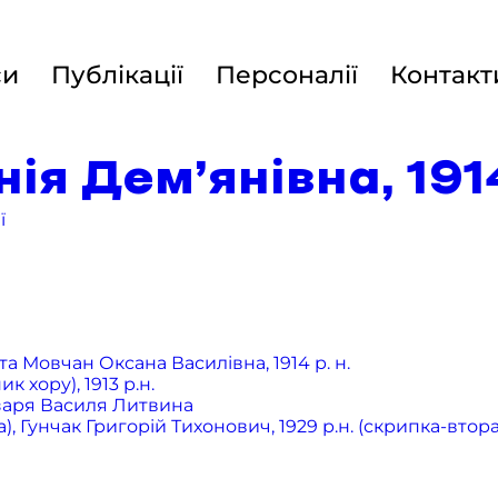
си
Публікації
Персоналії
Контакт
я Дем’янівна, 1914
ї
а Мовчан Оксана Василівна, 1914 р. н.
хору), 1913 р.н.
бзаря Василя Литвина
 Гунчак Григорій Тихонович, 1929 р.н. (скрипка-втора),