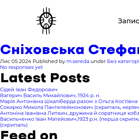
Запи
Сніховська Стефані
Лис 05 2024 Published by
m.sereda
under
Без категорі
No responses yet
Latest Posts
Сідей Іван Федорович
Вагерич Василь Михайлович, 1924 р. н.
Марія Антонівна Шкаліберда разом з Ольга Костівна т
Сокирко Микола Пантелеймонович (скрипаль, керівник 
Антоніна Іванівна Литвин, дружина й соратниця ко
Васильченко Іван Матейович,1923 р.н. (перша скрипка),
(скрипаль)
Feed on