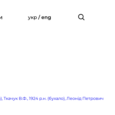
и
укр
/
eng
 Ткачук В.Ф., 1924 р.н. (бухало), Леонід Петрович