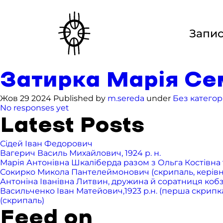
Запи
Затирка Марія Семе
Жов 29 2024 Published by
m.sereda
under
Без категорі
No responses yet
Latest Posts
Сідей Іван Федорович
Вагерич Василь Михайлович, 1924 р. н.
Марія Антонівна Шкаліберда разом з Ольга Костівна т
Сокирко Микола Пантелеймонович (скрипаль, керівник 
Антоніна Іванівна Литвин, дружина й соратниця ко
Васильченко Іван Матейович,1923 р.н. (перша скрипка),
(скрипаль)
Feed on