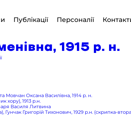
си
Публікації
Персоналії
Контакт
нівна, 1915 р. н.
ї
а Мовчан Оксана Василівна, 1914 р. н.
хору), 1913 р.н.
бзаря Василя Литвина
 Гунчак Григорій Тихонович, 1929 р.н. (скрипка-втора),