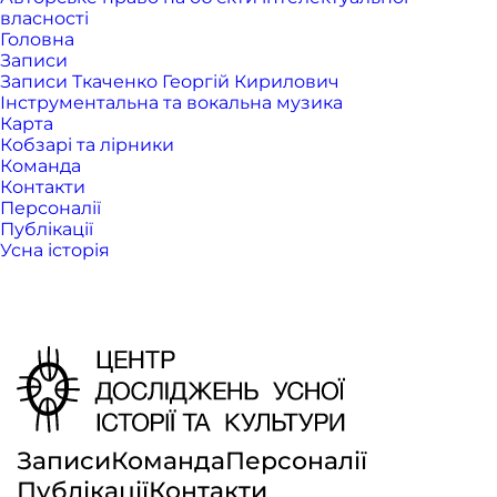
власності
Головна
Записи
Записи Ткаченко Георгій Кирилович
Інструментальна та вокальна музика
Карта
Кобзарі та лірники
Команда
Контакти
Персоналії
Публікації
Усна історія
Записи
Команда
Персоналії
Публікації
Контакти