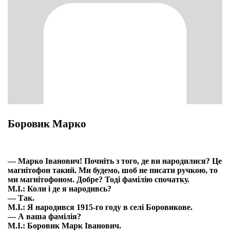
Боровик Марко
— Марко Іванович! Почніть з того, де ви народилися? Це
магнітофон такий. Ми будемо, шоб не писати ручкою, то
ми магнітофоном. Добре? Тоді фамілію спочатку.
М.І.: Коли і де я народивсь?
— Так.
М.І.: Я народився 1915-го году в селі Боровикове.
— А ваша фамілія?
М.І.: Боровик Марк Іванович.