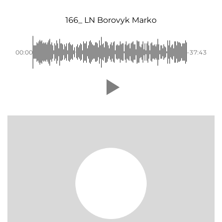
166_ LN Borovyk Marko
00:00
-37:43