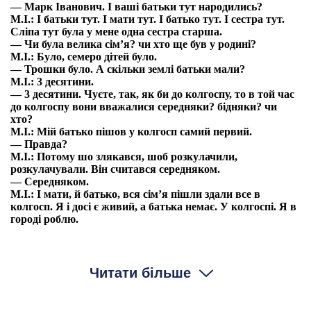
— Марк Іванович. І ваші батьки тут народились?
М.І.: І батьки тут. І мати тут. І батько тут. І сестра тут.
Сліпа тут була у мене одна сестра старша.
— Чи була велика сім’я? чи хто ще був у родині?
М.І.: Було, семеро дітей було.
— Трошки було. А скільки землі батьки мали?
М.І.: 3 десятини.
— 3 десятини. Чуєте, так, як би до колгоспу, то в той час
до колгоспу вони вважалися середняки? бідняки? чи
хто?
М.І.: Мій батько пішов у колгосп самий первий.
— Правда?
М.І.: Потому шо злякався, шоб розкулачили,
розкулачували. Він считався середняком.
— Середняком.
М.І.: І мати, й батько, вся сім’я пішли здали все в
колгосп. Я і досі є живий, а батька немає. У колгоспі. Я в
городі роблю.
— Вже на пенсії?
М.І.: На пенсії.
— А батько пішов у колгосп і мав там роботу? чи просто
Читати більше
робив у себе на полі, але считався в колгоспі? як це було?
М.І.: Ну, була ж колективізація. Одібрали землю.
Одібрали скотину. Забрали в колгосп. Тільки аби хату не