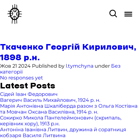
Ткаченко Георгій Кирилович,
1898 р.н.
Жов 21 2024 Published by
l.tymchyna
under
Без
категорії
No responses yet
Latest Posts
Сідей Іван Федорович
Вагерич Василь Михайлович, 1924 р. н.
Марія Антонівна Шкаліберда разом з Ольга Костівна
та Мовчан Оксана Василівна, 1914 р. н.
Сокирко Микола Пантелеймонович (скрипаль,
керівник хору), 1913 р.н.
Антоніна Іванівна Литвин, дружина й соратниця
кобзаря Василя Литвина