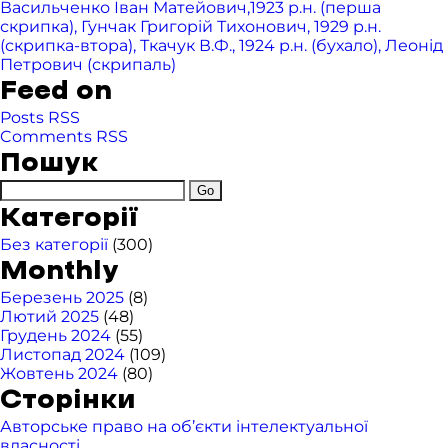
Васильченко Іван Матейович,1923 р.н. (перша
скрипка), Гунчак Григорій Тихонович, 1929 р.н.
(скрипка-втора), Ткачук В.Ф., 1924 р.н. (бухало), Леонід
Петрович (скрипаль)
Feed on
Posts RSS
Comments RSS
Пошук
Категорії
Без категорії
(300)
Monthly
Березень 2025
(8)
Лютий 2025
(48)
Грудень 2024
(55)
Листопад 2024
(109)
Жовтень 2024
(80)
Сторінки
Авторське право на об’єкти інтелектуальної
власності