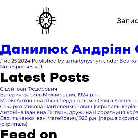
Запи
Данилюк Андріян 
Лис 25 2024 Published by
a.martynyshyn
under
Без кат
No responses yet
Latest Posts
Сідей Іван Федорович
Вагерич Василь Михайлович, 1924 р. н.
Марія Антонівна Шкаліберда разом з Ольга Костівна т
Сокирко Микола Пантелеймонович (скрипаль, керівник 
Антоніна Іванівна Литвин, дружина й соратниця ко
Васильченко Іван Матейович,1923 р.н. (перша скрипка),
(скрипаль)
Feed on