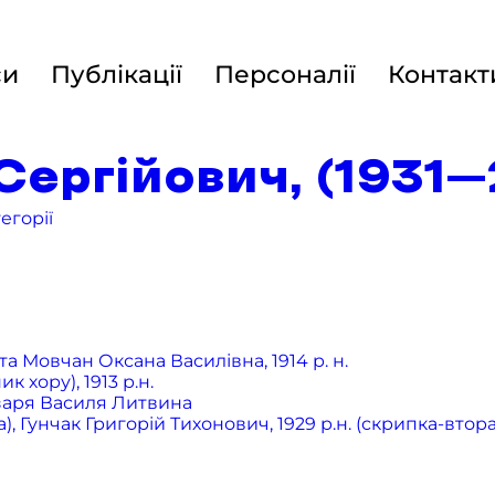
си
Публікації
Персоналії
Контакт
Сергійович, (1931
егорії
а Мовчан Оксана Василівна, 1914 р. н.
хору), 1913 р.н.
бзаря Василя Литвина
 Гунчак Григорій Тихонович, 1929 р.н. (скрипка-втора),