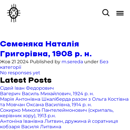
Семеняка Наталія
Григорівна, 1908 р. н.
Жов 21 2024 Published by
m.sereda
under
Без
категорії
No responses yet
Latest Posts
Сідей Іван Федорович
Вагерич Василь Михайлович, 1924 р. н.
Марія Антонівна Шкаліберда разом з Ольга Костівна
та Мовчан Оксана Василівна, 1914 р. н.
Сокирко Микола Пантелеймонович (скрипаль,
керівник хору), 1913 р.н.
Антоніна Іванівна Литвин, дружина й соратниця
кобзаря Василя Литвина