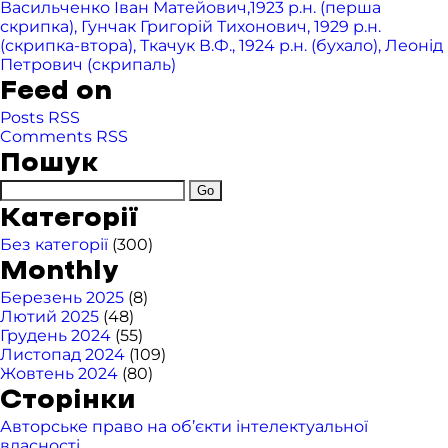
Васильченко Іван Матейович,1923 р.н. (перша
скрипка), Гунчак Григорій Тихонович, 1929 р.н.
(скрипка-втора), Ткачук В.Ф., 1924 р.н. (бухало), Леонід
Петрович (скрипаль)
Feed on
Posts RSS
Comments RSS
Пошук
Категорії
Без категорії
(300)
Monthly
Березень 2025
(8)
Лютий 2025
(48)
Грудень 2024
(55)
Листопад 2024
(109)
Жовтень 2024
(80)
Сторінки
Авторське право на об’єкти інтелектуальної
власності