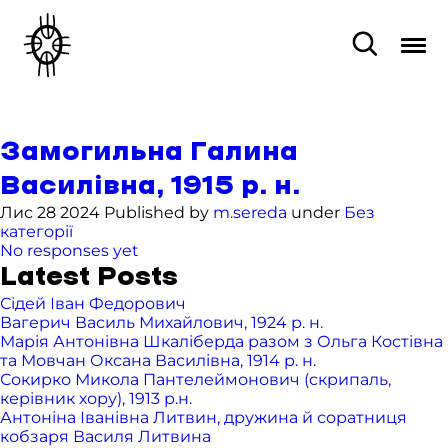
Замогильна Галина
Василівна, 1915 р. н.
Лис 28 2024 Published by
m.sereda
under
Без
категорії
No responses yet
Latest Posts
Сідей Іван Федорович
Вагерич Василь Михайлович, 1924 р. н.
Марія Антонівна Шкаліберда разом з Ольга Костівна
та Мовчан Оксана Василівна, 1914 р. н.
Сокирко Микола Пантелеймонович (скрипаль,
керівник хору), 1913 р.н.
Антоніна Іванівна Литвин, дружина й соратниця
кобзаря Василя Литвина