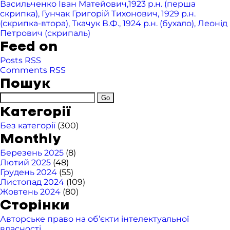
Васильченко Іван Матейович,1923 р.н. (перша
скрипка), Гунчак Григорій Тихонович, 1929 р.н.
(скрипка-втора), Ткачук В.Ф., 1924 р.н. (бухало), Леонід
Петрович (скрипаль)
Feed on
Posts RSS
Comments RSS
Пошук
Категорії
Без категорії
(300)
Monthly
Березень 2025
(8)
Лютий 2025
(48)
Грудень 2024
(55)
Листопад 2024
(109)
Жовтень 2024
(80)
Сторінки
Авторське право на об’єкти інтелектуальної
власності