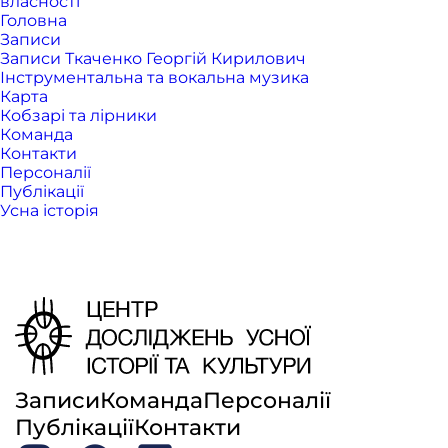
власності
Головна
Записи
Записи Ткаченко Георгій Кирилович
Інструментальна та вокальна музика
Карта
Кобзарі та лірники
Команда
Контакти
Персоналії
Публікації
Усна історія
Записи
Команда
Персоналії
Публікації
Контакти