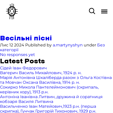
Весільні пісні
Лис 12 2024 Published by
a.martynyshyn
under
Без
категорії
No responses yet
Latest Posts
Сідей Іван Федорович
Вагерич Василь Михайлович, 1924 р. н.
Марія Антонівна Шкаліберда разом з Ольга Костівна
та Мовчан Оксана Василівна, 1914 р. н.
Сокирко Микола Пантелеймонович (скрипаль,
керівник хору), 1913 р.н.
Антоніна Іванівна Литвин, дружина й соратниця
кобзаря Василя Литвина
Васильченко Іван Матейович,1923 р.н. (перша
скрипка), Гунчак Григорій Тихонович, 1929 р.н.