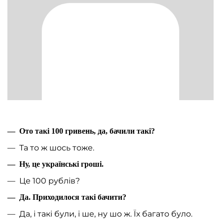
— Ото такі 100 гривень, да, бачили такі?
— Та то ж шось тоже.
— Ну, це українські гроші.
— Це 100 рублів?
— Да. Приходилося такі бачити?
— Да, і такі були, і ше, ну шо ж. Їх багато було.