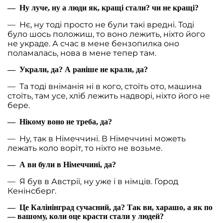
— Ну луче, ну а люди як, кращі стали? чи не кращі?
— Нє, ну тоді просто не були такі вредні. Тоді
було шось положиш, то воно лежить, ніхто його
не украде. А счас в мене бензопилка оно
поламалась, нова в мене тепер там.
— Украли, да? А раніше не крали, да?
— Та тоді вніманія ні в кого, стоїть ото, машина
стоїть, там усе, хліб лежить надворі, ніхто його не
бере.
— Нікому воно не треба, да?
— Ну, так в Німеччині. В Німеччині можеть
лежать коло воріт, то ніхто не возьме.
— А ви були в Німеччині, да?
— Я був в Австрії, ну уже і в німців. Город
Кенінсберг.
— Це Калінінград сучасний, да? Так ви, харашо, а як по
— вашому, коли оце красти стали у людей?