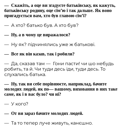
— Скажіть, а оце ви згадуєте батьківську, як кажуть,
батьківську родину, оце сім’ю і так дальше. Як воно
пригадується вам, хто був главою сім’ї?
— А хто? батько був. А хто був?
— Ну, а в чому це виражалося?
— Ну як? підчинялись уже ж батькові.
— Все як він казав, так і робили?
— Да, сказав там — Гони пасти! чи шо небудь
робить, та й. Чи туди десь іди, туди десь. То
слухались батька.
— Ну, так ви себе порівнюєте, наприклад, бачите
молодих людей, як по— вашому, виховання в них таке
саме, як і в вас було? чи ні?
— У кого?
— От ви зараз бачите молодих людей.
— Та то тепер луче живуть, канєшно.