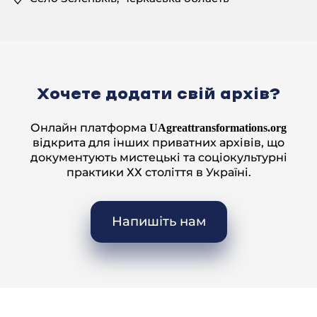
— А до Голови сільради староста якийсь був?
— Староста був, і голова сільради. Канєшно, тоді
ж були старости.
— Староста. Ну, а яку роль от староста виконував? він
був наче як поліцай, чи жандарм?
Хочете додати свій архів?
— Він був так, як тепер Голова сільради.
— Ну, його слухали люди?
Онлайн платформа
UAgreattransformations.org
відкрита для інших приватних архівів, що
— А канєшно!
документують мистецькі та соціокультурні
практики ХХ століття в Україні.
— Так, а його як, призначали? чи він обирався людьми?
— Призначали, призначали.
Напишіть нам
— Призначали, да. А сходки ви бачили? може віче
якесь?
— Та це я не був на йому, казали сходки були, це
я.
— На них не приходили, да?