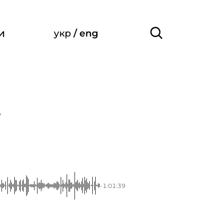
и
укр
/
eng
9
-1:01:39