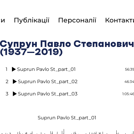
си
Публікації
Персоналії
Контакт
Супрун Павло Степанови
(1937–2019)
1
Suprun Pavlo St_part_01
56:3
2
Suprun Pavlo St_part_02
46:3
3
Suprun Pavlo St_part_03
1:05:4
Suprun Pavlo St_part_01