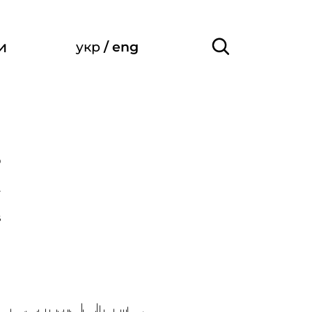
и
укр
/
eng
ч
9
4
6