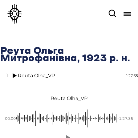
Реута Ольга
Митрофанівна, 1923 р. н.
1
Reuta Olha_VP
1:27:35
Reuta Olha_VP
00:00
-1:27:35