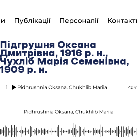
си
Публікації
Персоналії
Контакт
Підгрушня Оксана
Дмитрівна, 1916 р. н.,
Чухліб Марія Семенівна,
1909 р. н.
1
Pidhrushnia Oksana, Chukhlib Mariia
42:4
Pidhrushnia Oksana, Chukhlib Mariia