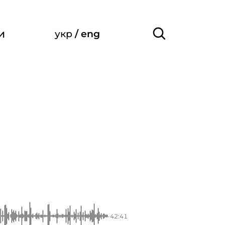
и
укр
/
eng
1
-42:41