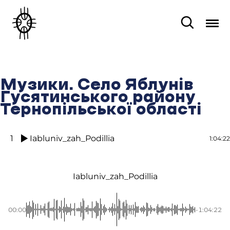
Музики. Село Яблунів
Гусятинського району
Тернопільської області
1
Iabluniv_zah_Podillia
1:04:22
Iabluniv_zah_Podillia
00:00
-1:04:22