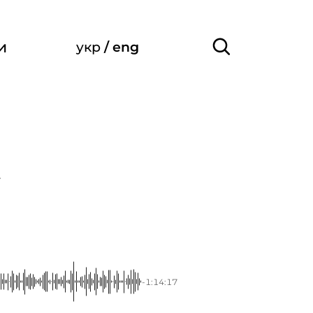
и
укр
/
eng
7
-1:14:17