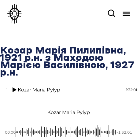
Козар Марія Пилипівна,
1921 р.н. з Маходою
Марією Василівною, 1927
р.н.
1
Kozar Maria Pylyp
1:32:01
Kozar Maria Pylyp
00:00
-1:32:01