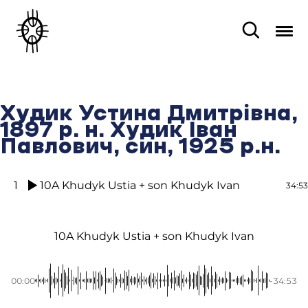
Худик Устина Дмитрівна,
1897 р. н. Худик Іван
Павлович, син, 1925 р.н.
1
10A Khudyk Ustia + son Khudyk Ivan
34:53
10A Khudyk Ustia + son Khudyk Ivan
00:00
-34:53