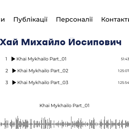
си
Публікації
Персоналії
Контакт
Хай Михайло Йосипович
1
Khai Mykhailo Part_01
51:4
2
Khai Mykhailo Part_02
1:25:0
3
Khai Mykhailo Part_03
1:25:5
Khai Mykhailo Part_01