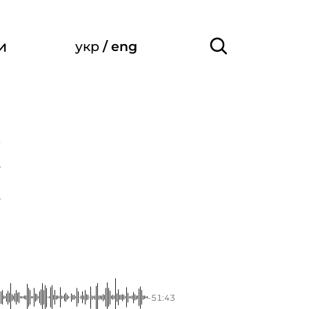
и
укр
/
eng
3
7
4
-51:43