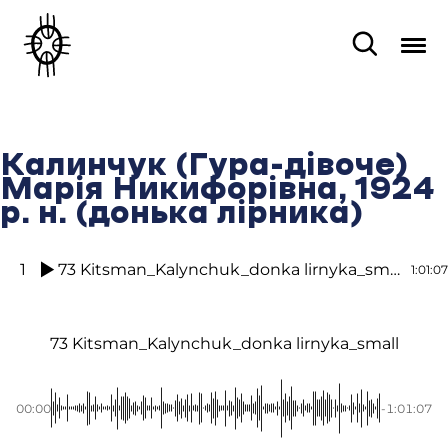
Калинчук (Гура-дівоче)
Марія Никифорівна, 1924
р. н. (донька лірника)
1
73 Kitsman_Kalynchuk_donka lirnyka_small
1:01:07
73 Kitsman_Kalynchuk_donka lirnyka_small
00:00
-1:01:07