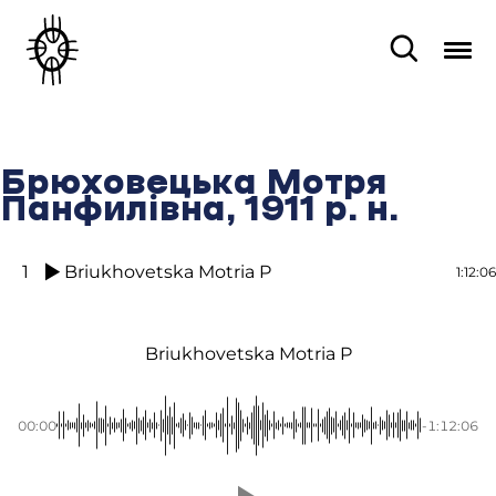
Брюховецька Мотря
Панфилівна, 1911 р. н.
1
Briukhovetska Motria P
1:12:06
Briukhovetska Motria P
00:00
-1:12:06